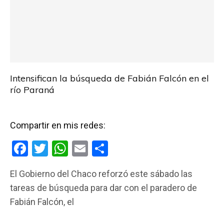
Intensifican la búsqueda de Fabián Falcón en el
río Paraná
Compartir en mis redes:
F
T
W
E
C
a
wi
h
m
o
El Gobierno del Chaco reforzó este sábado las
ce
tt
at
ail
m
tareas de búsqueda para dar con el paradero de
b
er
s
p
Fabián Falcón, el
o
A
ar