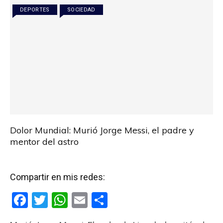
o
p
tir
DEPORTES
SOCIEDAD
k
p
Dolor Mundial: Murió Jorge Messi, el padre y
mentor del astro
Compartir en mis redes:
F
T
W
E
C
a
wi
h
m
o