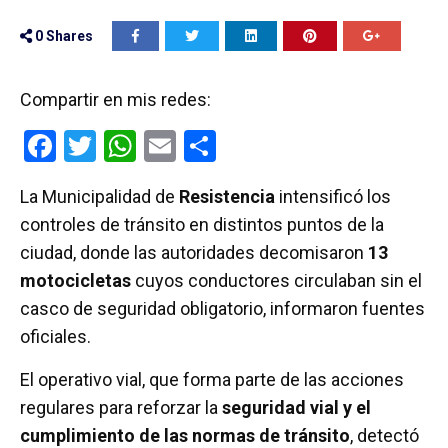
0
Shares
Compartir en mis redes:
F
T
W
E
C
a
wi
h
m
o
La Municipalidad de
Resistencia
intensificó los
ce
tt
at
ail
m
controles de tránsito en distintos puntos de la
b
er
s
p
ciudad, donde las autoridades decomisaron
13
o
A
ar
motocicletas
cuyos conductores circulaban sin el
o
p
tir
casco de seguridad obligatorio, informaron fuentes
k
p
oficiales.
El operativo vial, que forma parte de las acciones
regulares para reforzar la
seguridad vial y el
cumplimiento de las normas de tránsito
, detectó