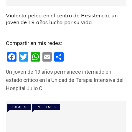
Violenta pelea en el centro de Resistencia: un
joven de 19 años lucha por su vida
Compartir en mis redes:
F
T
W
E
C
a
wi
h
m
o
Un joven de 19 años permanece internado en
ce
tt
at
ail
m
estado crítico en la Unidad de Terapia Intensiva del
b
er
s
p
Hospital Julio C.
o
A
ar
o
p
tir
LOCALES
POLICIALES
k
p