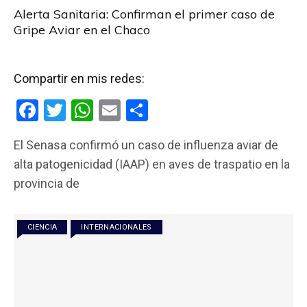
Alerta Sanitaria: Confirman el primer caso de
Gripe Aviar en el Chaco
Compartir en mis redes:
F
T
W
E
C
a
wi
h
m
o
El Senasa confirmó un caso de influenza aviar de
ce
tt
at
ail
m
alta patogenicidad (IAAP) en aves de traspatio en la
b
er
s
p
provincia de
o
A
ar
o
p
tir
CIENCIA
INTERNACIONALES
k
p