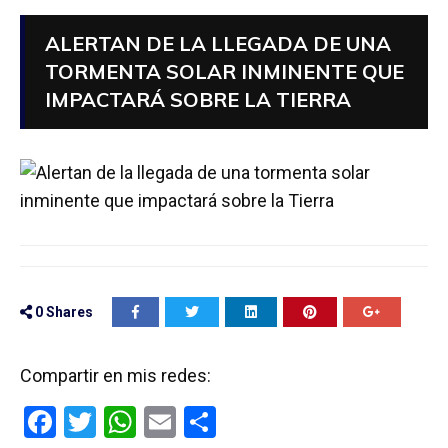
ALERTAN DE LA LLEGADA DE UNA
TORMENTA SOLAR INMINENTE QUE
IMPACTARÁ SOBRE LA TIERRA
0
Shares
Compartir en mis redes:
F
T
W
E
C