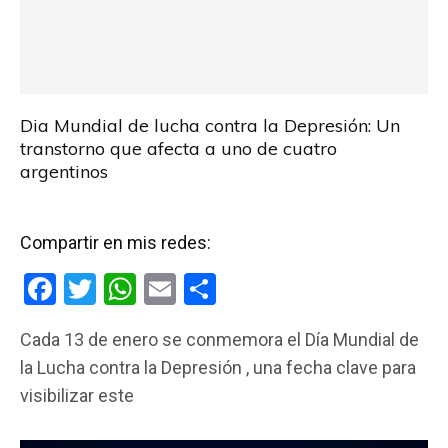
Dia Mundial de lucha contra la Depresión: Un
transtorno que afecta a uno de cuatro
argentinos
Compartir en mis redes:
F
T
W
E
C
a
wi
h
m
o
Cada 13 de enero se conmemora el Día Mundial de
ce
tt
at
ail
m
la Lucha contra la Depresión , una fecha clave para
b
er
s
p
visibilizar este
o
A
ar