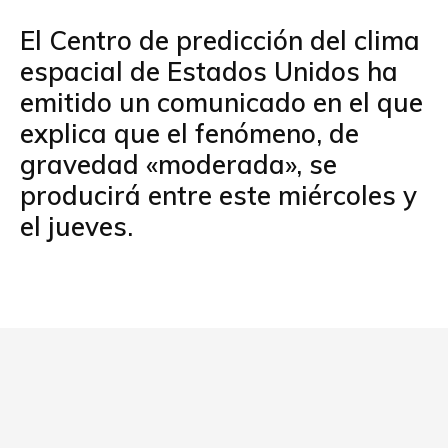
a
wi
h
m
o
ce
tt
at
ail
m
El Centro de predicción del clima
b
er
s
p
espacial de Estados Unidos ha
o
A
ar
emitido un comunicado en el que
o
p
tir
explica que el fenómeno, de
k
p
gravedad «moderada», se
producirá entre este miércoles y
el jueves.