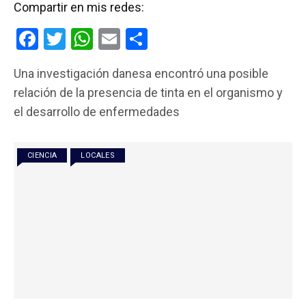
Compartir en mis redes:
F
T
W
E
C
a
wi
h
m
o
Una investigación danesa encontró una posible
ce
tt
at
ail
m
relación de la presencia de tinta en el organismo y
b
er
s
p
el desarrollo de enfermedades
o
A
ar
o
p
tir
CIENCIA
LOCALES
k
p