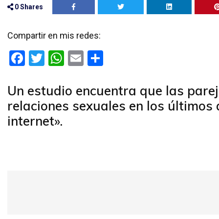
0
Shares
Compartir en mis redes:
F
T
W
E
C
a
wi
h
m
o
ce
tt
at
ail
m
Un estudio encuentra que las pare
b
er
s
p
relaciones sexuales en los últimos 
o
A
ar
internet».
o
p
tir
k
p