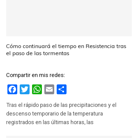
Cómo continuará el tiempo en Resistencia tras
el paso de las tormentas
Compartir en mis redes:
F
T
W
E
C
a
wi
h
m
o
Tras el rápido paso de las precipitaciones y el
ce
tt
at
ail
m
descenso temporario de la temperatura
b
er
s
p
registrados en las últimas horas, las
o
A
ar