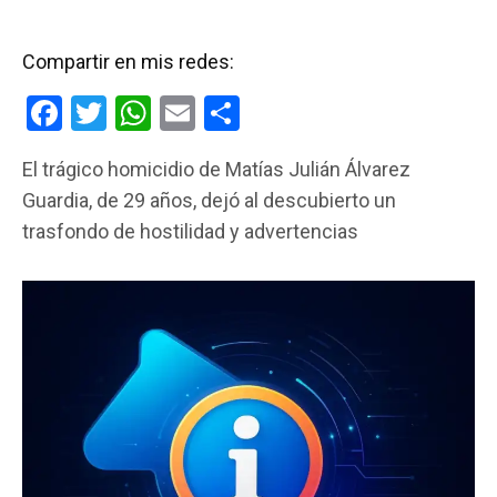
Compartir en mis redes:
F
T
W
E
C
a
wi
h
m
o
El trágico homicidio de Matías Julián Álvarez
ce
tt
at
ail
m
Guardia, de 29 años, dejó al descubierto un
b
er
s
p
trasfondo de hostilidad y advertencias
o
A
ar
o
p
tir
k
p