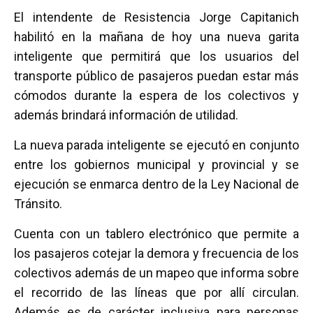
a
wi
h
m
o
El intendente de Resistencia Jorge Capitanich
ce
tt
at
ail
m
habilitó en la mañana de hoy una nueva garita
b
er
s
p
inteligente que permitirá que los usuarios del
o
A
ar
transporte público de pasajeros puedan estar más
o
p
tir
cómodos durante la espera de los colectivos y
k
p
además brindará información de utilidad.
La nueva parada inteligente se ejecutó en conjunto
entre los gobiernos municipal y provincial y se
ejecución se enmarca dentro de la Ley Nacional de
Tránsito.
Cuenta con un tablero electrónico que permite a
los pasajeros cotejar la demora y frecuencia de los
colectivos además de un mapeo que informa sobre
el recorrido de las líneas que por allí circulan.
Además es de carácter inclusiva para personas