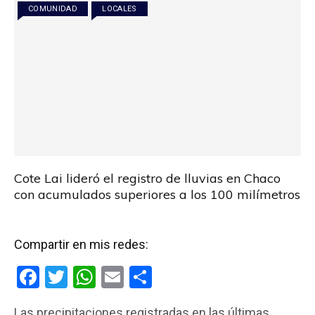
o
p
tir
COMUNIDAD
LOCALES
k
p
Cote Lai lideró el registro de lluvias en Chaco
con acumulados superiores a los 100 milímetros
Compartir en mis redes:
F
T
W
E
C
a
wi
h
m
o
Las precipitaciones registradas en las últimas