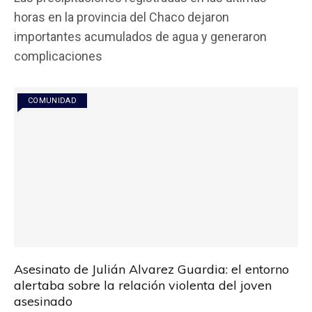
ce
tt
at
ail
m
horas en la provincia del Chaco dejaron
b
er
s
p
importantes acumulados de agua y generaron
o
A
ar
complicaciones
o
p
tir
k
p
COMUNIDAD
Asesinato de Julián Alvarez Guardia: el entorno
alertaba sobre la relación violenta del joven
asesinado