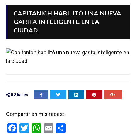
CAPITANICH HABILITÓ UNA NUEVA
GARITA INTELIGENTE EN LA
CIUDAD
0
Shares
Compartir en mis redes:
F
T
W
E
C