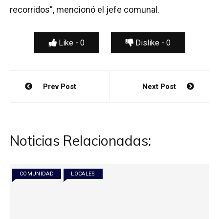
recorridos”, mencionó el jefe comunal.
Like -
0
Dislike -
0
Navegación
Prev Post
Next Post
de
entradas
Noticias Relacionadas:
COMUNIDAD
LOCALES