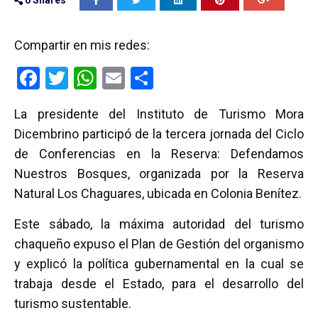
0
Shares
Compartir en mis redes:
F
T
W
E
C
a
wi
h
m
o
La presidente del Instituto de Turismo Mora
ce
tt
at
ail
m
Dicembrino participó de la tercera jornada del Ciclo
b
er
s
p
de Conferencias en la Reserva: Defendamos
o
A
ar
Nuestros Bosques, organizada por la Reserva
o
p
tir
Natural Los Chaguares, ubicada en Colonia Benítez.
k
p
Este sábado, la máxima autoridad del turismo
chaqueño expuso el Plan de Gestión del organismo
y explicó la política gubernamental en la cual se
trabaja desde el Estado, para el desarrollo del
turismo sustentable.