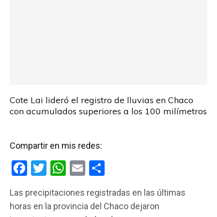
Cote Lai lideró el registro de lluvias en Chaco
con acumulados superiores a los 100 milímetros
Compartir en mis redes:
F
T
W
E
C
a
wi
h
m
o
Las precipitaciones registradas en las últimas
ce
tt
at
ail
m
horas en la provincia del Chaco dejaron
b
er
s
p