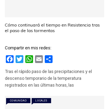
Cómo continuará el tiempo en Resistencia tras
el paso de las tormentas
Compartir en mis redes:
F
T
W
E
C
a
wi
h
m
o
Tras el rápido paso de las precipitaciones y el
ce
tt
at
ail
m
descenso temporario de la temperatura
b
er
s
p
registrados en las últimas horas, las
o
A
ar
o
p
tir
COMUNIDAD
LOCALES
k
p