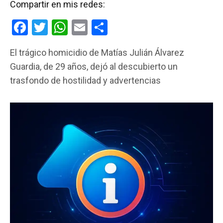
Compartir en mis redes:
F
T
W
E
C
a
wi
h
m
o
El trágico homicidio de Matías Julián Álvarez
ce
tt
at
ail
m
Guardia, de 29 años, dejó al descubierto un
b
er
s
p
trasfondo de hostilidad y advertencias
o
A
ar
o
p
tir
k
p