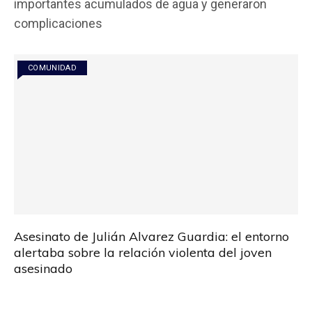
importantes acumulados de agua y generaron
o
A
ar
complicaciones
o
p
tir
k
p
COMUNIDAD
Asesinato de Julián Alvarez Guardia: el entorno
alertaba sobre la relación violenta del joven
asesinado