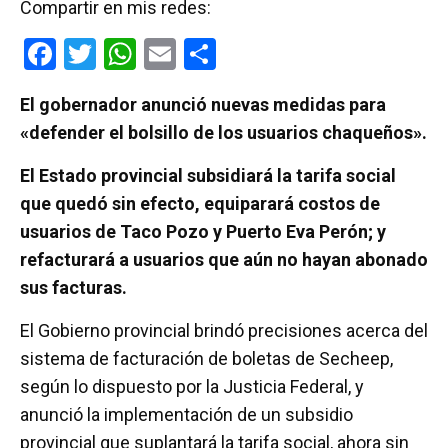
Compartir en mis redes:
F
T
W
E
C
a
wi
h
m
o
El gobernador anunció nuevas medidas para
ce
tt
at
ail
m
«defender el bolsillo de los usuarios chaqueños».
b
er
s
p
o
A
ar
El Estado provincial subsidiará la tarifa social
que quedó sin efecto, equiparará costos de
o
p
tir
usuarios de Taco Pozo y Puerto Eva Perón; y
k
p
refacturará a usuarios que aún no hayan abonado
sus facturas.
El Gobierno provincial brindó precisiones acerca del
sistema de facturación de boletas de Secheep,
según lo dispuesto por la Justicia Federal, y
anunció la implementación de un subsidio
provincial que suplantará la tarifa social, ahora sin