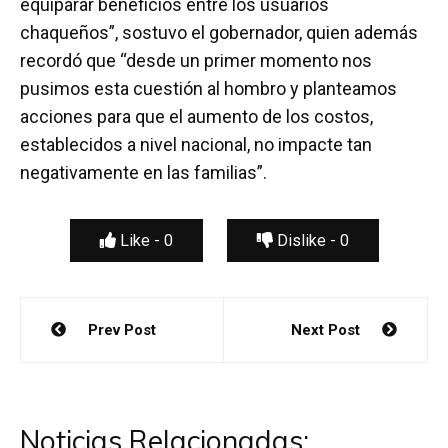
equiparar beneficios entre los usuarios
chaqueños”, sostuvo el gobernador, quien además
recordó que “desde un primer momento nos
pusimos esta cuestión al hombro y planteamos
acciones para que el aumento de los costos,
establecidos a nivel nacional, no impacte tan
negativamente en las familias”.
Like -
0
Dislike -
0
Navegación
Prev Post
Next Post
de
entradas
Noticias Relacionadas: