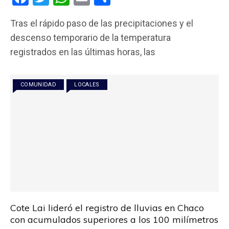
a
wi
h
m
o
Tras el rápido paso de las precipitaciones y el
ce
tt
at
ail
m
descenso temporario de la temperatura
b
er
s
p
registrados en las últimas horas, las
o
A
ar
o
p
tir
COMUNIDAD
LOCALES
k
p
Cote Lai lideró el registro de lluvias en Chaco
con acumulados superiores a los 100 milímetros