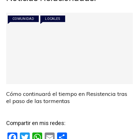
COMUNIDAD
LOCALES
Cómo continuará el tiempo en Resistencia tras
el paso de las tormentas
Compartir en mis redes:
F
T
W
E
C