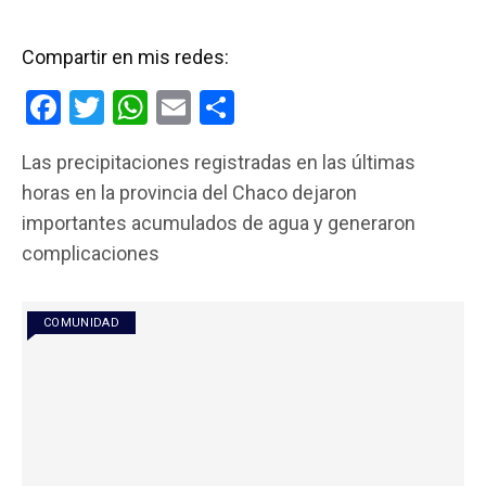
Compartir en mis redes:
F
T
W
E
C
a
wi
h
m
o
Las precipitaciones registradas en las últimas
ce
tt
at
ail
m
horas en la provincia del Chaco dejaron
b
er
s
p
importantes acumulados de agua y generaron
o
A
ar
complicaciones
o
p
tir
k
p
COMUNIDAD