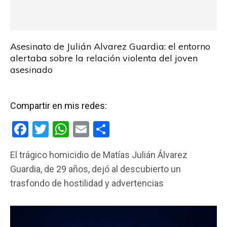
Asesinato de Julián Alvarez Guardia: el entorno
alertaba sobre la relación violenta del joven
asesinado
Compartir en mis redes:
F
T
W
E
C
a
wi
h
m
o
El trágico homicidio de Matías Julián Álvarez
ce
tt
at
ail
m
Guardia, de 29 años, dejó al descubierto un
b
er
s
p
trasfondo de hostilidad y advertencias
o
A
ar
o
p
tir
k
p