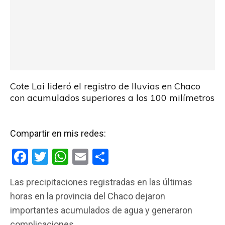
Cote Lai lideró el registro de lluvias en Chaco
con acumulados superiores a los 100 milímetros
Compartir en mis redes:
F
T
W
E
C
a
wi
h
m
o
Las precipitaciones registradas en las últimas
ce
tt
at
ail
m
horas en la provincia del Chaco dejaron
b
er
s
p
importantes acumulados de agua y generaron
o
A
ar
complicaciones