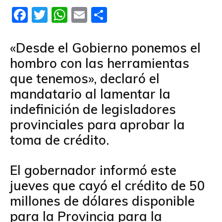
F
T
W
E
C
a
wi
h
m
o
ce
tt
at
ail
m
«Desde el Gobierno ponemos el
b
er
s
p
hombro con las herramientas
o
A
ar
que tenemos», declaró el
o
p
tir
mandatario al lamentar la
k
p
indefinición de legisladores
provinciales para aprobar la
toma de crédito.
El gobernador informó este
jueves que cayó el crédito de 50
millones de dólares disponible
para la Provincia para la