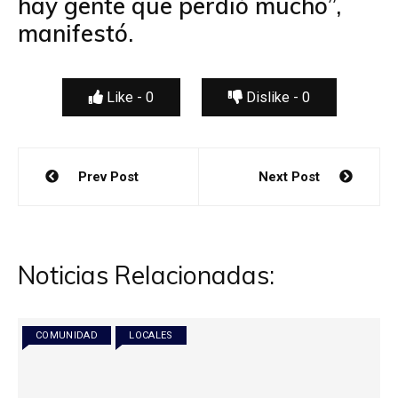
hay gente que perdió mucho”,
manifestó.
Like -
0
Dislike -
0
Navegación
Prev Post
Next Post
de
entradas
Noticias Relacionadas:
COMUNIDAD
LOCALES