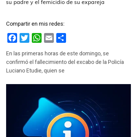
su padre y el femicidio de su expareja
Compartir en mis redes:
F
T
W
E
C
a
wi
h
m
o
En las primeras horas de este domingo, se
ce
tt
at
ail
m
confirmó el fallecimiento del excabo de la Policía
b
er
s
p
Luciano Etudie, quien se
o
A
ar
o
p
tir
k
p