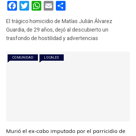
F
T
W
E
C
a
wi
h
m
o
El trágico homicidio de Matías Julián Álvarez
ce
tt
at
ail
m
Guardia, de 29 años, dejó al descubierto un
b
er
s
p
trasfondo de hostilidad y advertencias
o
A
ar
o
p
tir
COMUNIDAD
LOCALES
k
p
Murió el ex-cabo imputado por el parricidio de