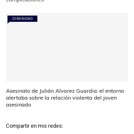
o
p
tir
k
p
COMUNIDAD
Asesinato de Julián Alvarez Guardia: el entorno
alertaba sobre la relación violenta del joven
asesinado
Compartir en mis redes: