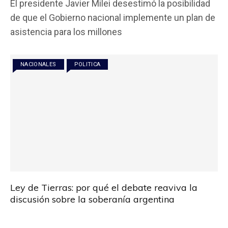
El presidente Javier Milei desestimó la posibilidad
ce
tt
at
ail
m
de que el Gobierno nacional implemente un plan de
b
er
s
p
asistencia para los millones
o
A
ar
o
p
tir
NACIONALES
POLITICA
k
p
Ley de Tierras: por qué el debate reaviva la
discusión sobre la soberanía argentina