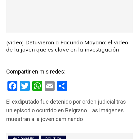
(video) Detuvieron a Facundo Moyano: el video
de la joven que es clave en la investigación
Compartir en mis redes:
F
T
W
E
C
a
wi
h
m
o
El exdiputado fue detenido por orden judicial tras
ce
tt
at
ail
m
un episodio ocurrido en Belgrano. Las imágenes
b
er
s
p
muestran a la joven caminando
o
A
ar
o
p
tir
NACIONALES
POLITICA