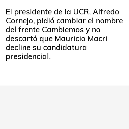
a
wi
h
m
o
ce
tt
at
ail
m
El presidente de la UCR, Alfredo
b
er
s
p
Cornejo, pidió cambiar el nombre
o
A
ar
del frente Cambiemos y no
o
p
tir
descartó que Mauricio Macri
k
p
decline su candidatura
presidencial.