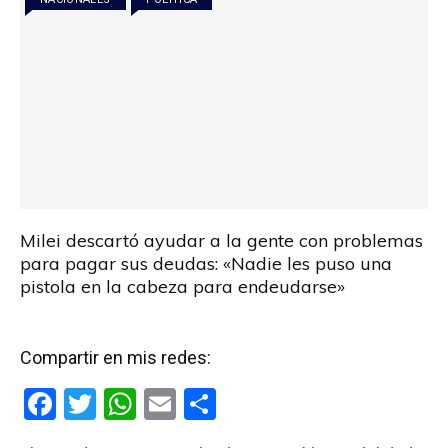
k
p
Milei descartó ayudar a la gente con problemas
para pagar sus deudas: «Nadie les puso una
pistola en la cabeza para endeudarse»
Compartir en mis redes:
F
T
W
E
C
a
wi
h
m
o