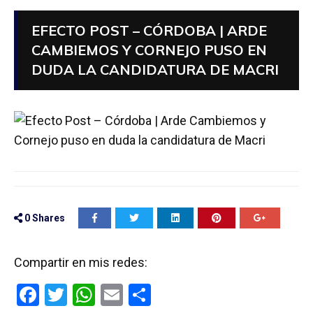
EFECTO POST – CÓRDOBA | ARDE
CAMBIEMOS Y CORNEJO PUSO EN
DUDA LA CANDIDATURA DE MACRI
0
Shares
Compartir en mis redes:
F
T
W
E
C