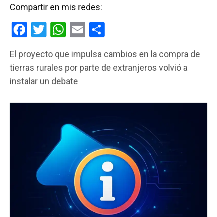
Compartir en mis redes:
F
T
W
E
C
a
wi
h
m
o
El proyecto que impulsa cambios en la compra de
ce
tt
at
ail
m
tierras rurales por parte de extranjeros volvió a
b
er
s
p
instalar un debate
o
A
ar
o
p
tir
k
p