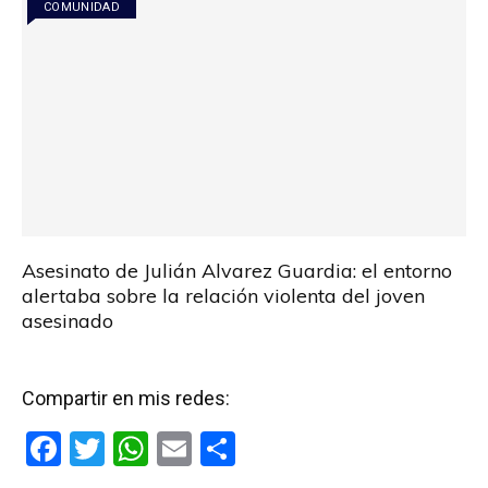
k
p
COMUNIDAD
Asesinato de Julián Alvarez Guardia: el entorno
alertaba sobre la relación violenta del joven
asesinado
Compartir en mis redes:
F
T
W
E
C
a
wi
h
m
o