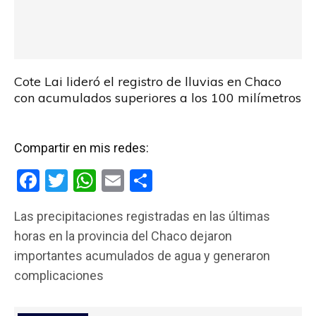
Cote Lai lideró el registro de lluvias en Chaco
con acumulados superiores a los 100 milímetros
Compartir en mis redes:
F
T
W
E
C
a
wi
h
m
o
Las precipitaciones registradas en las últimas
ce
tt
at
ail
m
horas en la provincia del Chaco dejaron
b
er
s
p
importantes acumulados de agua y generaron
o
A
ar
complicaciones
o
p
tir