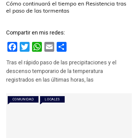
Cómo continuará el tiempo en Resistencia tras
el paso de las tormentas
Compartir en mis redes:
F
T
W
E
C
a
wi
h
m
o
Tras el rápido paso de las precipitaciones y el
ce
tt
at
ail
m
descenso temporario de la temperatura
b
er
s
p
registrados en las últimas horas, las
o
A
ar
o
p
tir
COMUNIDAD
LOCALES
k
p