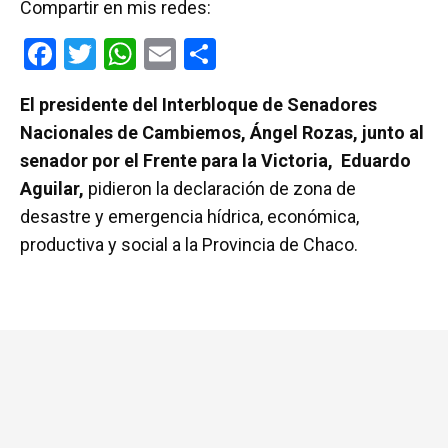
Compartir en mis redes:
F
T
W
E
C
a
wi
h
m
o
El presidente del Interbloque de Senadores
ce
tt
at
ail
m
Nacionales de Cambiemos, Ángel Rozas, junto al
b
er
s
p
senador por el Frente para la Victoria, Eduardo
o
A
ar
Aguilar,
pidieron la declaración de zona de
o
p
tir
desastre y emergencia hídrica, económica,
k
p
productiva y social a la Provincia de Chaco.