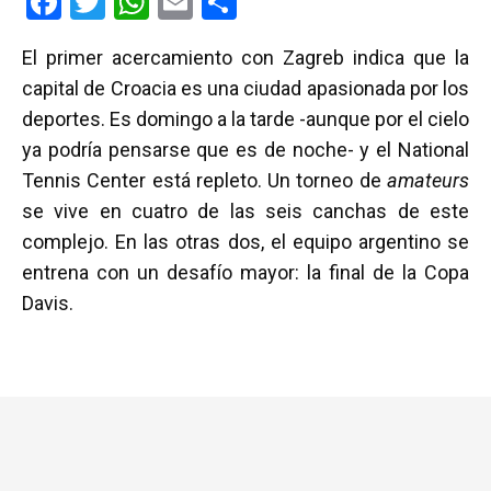
F
T
W
E
C
a
wi
h
m
o
El primer acercamiento con Zagreb indica que la
ce
tt
at
ail
m
capital de Croacia es una ciudad apasionada por los
b
er
s
p
deportes. Es domingo a la tarde -aunque por el cielo
o
A
ar
ya podría pensarse que es de noche- y el National
o
p
tir
Tennis Center está repleto. Un torneo de
amateurs
k
p
se vive en cuatro de las seis canchas de este
complejo. En las otras dos, el equipo argentino se
entrena con un desafío mayor: la final de la Copa
Davis.