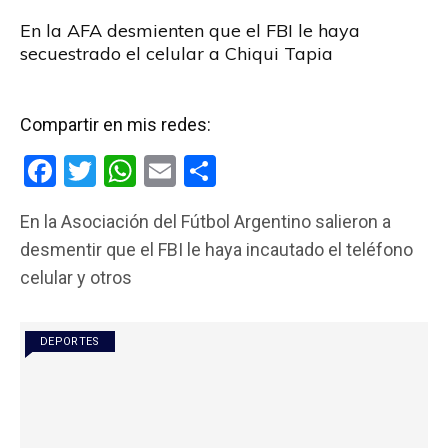
En la AFA desmienten que el FBI le haya
secuestrado el celular a Chiqui Tapia
Compartir en mis redes:
F
T
W
E
C
a
wi
h
m
o
En la Asociación del Fútbol Argentino salieron a
ce
tt
at
ail
m
desmentir que el FBI le haya incautado el teléfono
b
er
s
p
celular y otros
o
A
ar
o
p
tir
DEPORTES
k
p