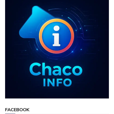
k
p
FACEBOOK