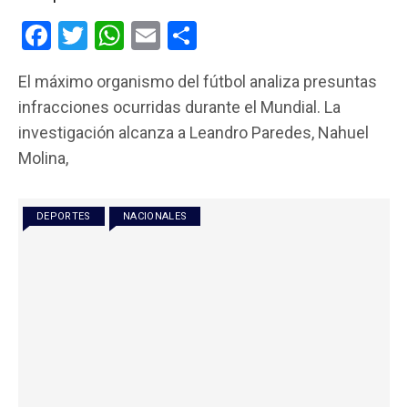
F
T
W
E
C
a
wi
h
m
o
El máximo organismo del fútbol analiza presuntas
ce
tt
at
ail
m
infracciones ocurridas durante el Mundial. La
b
er
s
p
investigación alcanza a Leandro Paredes, Nahuel
o
A
ar
Molina,
o
p
tir
k
p
DEPORTES
NACIONALES