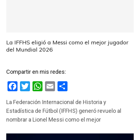
La IFFHS eligió a Messi como el mejor jugador
del Mundial 2026
Compartir en mis redes:
F
T
W
E
C
a
wi
h
m
o
La Federación Internacional de Historia y
ce
tt
at
ail
m
Estadística de Fútbol (IFFHS) generó revuelo al
b
er
s
p
nombrar a Lionel Messi como el mejor
o
A
ar
o
p
tir