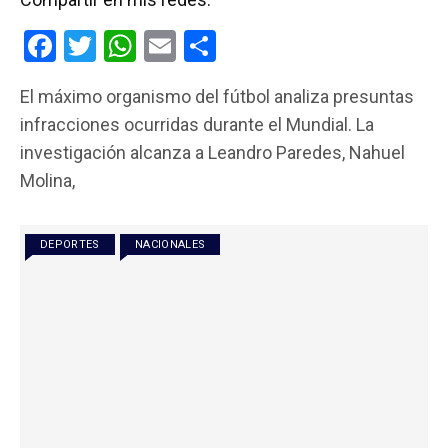
F
T
W
E
C
a
wi
h
m
o
El máximo organismo del fútbol analiza presuntas
ce
tt
at
ail
m
infracciones ocurridas durante el Mundial. La
b
er
s
p
investigación alcanza a Leandro Paredes, Nahuel
o
A
ar
Molina,
o
p
tir
k
p
DEPORTES
NACIONALES