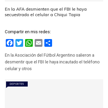
En la AFA desmienten que el FBI le haya
secuestrado el celular a Chiqui Tapia
Compartir en mis redes:
F
T
W
E
C
a
wi
h
m
o
En la Asociación del Fútbol Argentino salieron a
ce
tt
at
ail
m
desmentir que el FBI le haya incautado el teléfono
b
er
s
p
celular y otros
o
A
ar
o
p
tir
DEPORTES
k
p