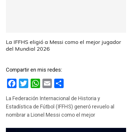
La IFFHS eligió a Messi como el mejor jugador
del Mundial 2026
Compartir en mis redes:
F
T
W
E
C
a
wi
h
m
o
La Federación Internacional de Historia y
ce
tt
at
ail
m
Estadística de Fútbol (IFFHS) generó revuelo al
b
er
s
p
nombrar a Lionel Messi como el mejor
o
A
ar
o
p
tir