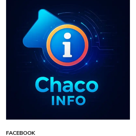
k
p
FACEBOOK