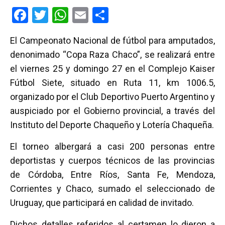
F
T
W
E
C
a
wi
h
m
o
El Campeonato Nacional de fútbol para amputados,
ce
tt
at
ail
m
denonimado “Copa Raza Chaco”, se realizará entre
b
er
s
p
el viernes 25 y domingo 27 en el Complejo Kaiser
o
A
ar
Fútbol Siete, situado en Ruta 11, km 1006.5,
o
p
tir
organizado por el Club Deportivo Puerto Argentino y
k
p
auspiciado por el Gobierno provincial, a través del
Instituto del Deporte Chaqueño y Lotería Chaqueña.
El torneo albergará a casi 200 personas entre
deportistas y cuerpos técnicos de las provincias
de Córdoba, Entre Ríos, Santa Fe, Mendoza,
Corrientes y Chaco, sumado el seleccionado de
Uruguay, que participará en calidad de invitado.
Dichos detalles referidos al certamen lo dieron a