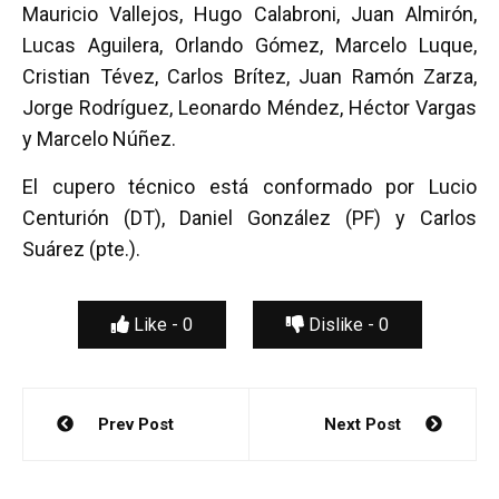
Mauricio Vallejos, Hugo Calabroni, Juan Almirón,
Lucas Aguilera, Orlando Gómez, Marcelo Luque,
Cristian Tévez, Carlos Brítez, Juan Ramón Zarza,
Jorge Rodríguez, Leonardo Méndez, Héctor Vargas
y Marcelo Núñez.
El cupero técnico está conformado por Lucio
Centurión (DT), Daniel González (PF) y Carlos
Suárez (pte.).
Like -
0
Dislike -
0
Navegación
Prev Post
Next Post
de