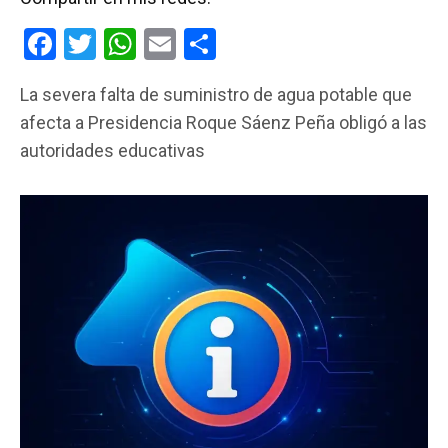
F
T
W
E
C
a
wi
h
m
o
La severa falta de suministro de agua potable que
ce
tt
at
ail
m
afecta a Presidencia Roque Sáenz Peña obligó a las
b
er
s
p
autoridades educativas
o
A
ar
o
p
tir
k
p