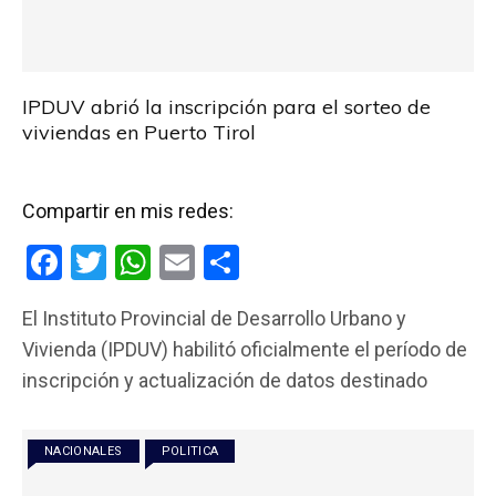
IPDUV abrió la inscripción para el sorteo de
viviendas en Puerto Tirol
Compartir en mis redes:
F
T
W
E
C
a
wi
h
m
o
El Instituto Provincial de Desarrollo Urbano y
ce
tt
at
ail
m
Vivienda (IPDUV) habilitó oficialmente el período de
b
er
s
p
inscripción y actualización de datos destinado
o
A
ar
o
p
tir
NACIONALES
POLITICA
k
p