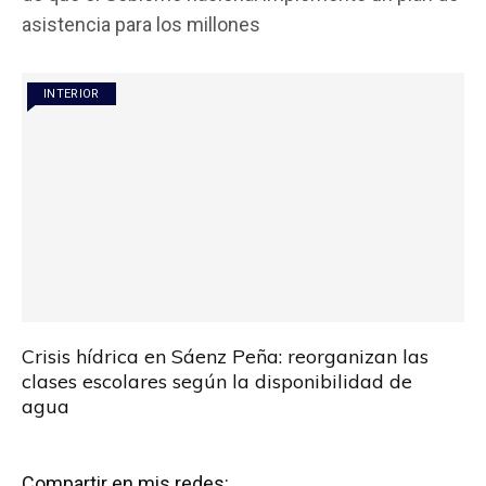
b
er
s
p
asistencia para los millones
o
A
ar
o
p
tir
INTERIOR
k
p
Crisis hídrica en Sáenz Peña: reorganizan las
clases escolares según la disponibilidad de
agua
Compartir en mis redes: