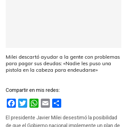
Milei descartó ayudar a la gente con problemas
para pagar sus deudas: «Nadie les puso una
pistola en la cabeza para endeudarse»
Compartir en mis redes:
F
T
W
E
C
a
wi
h
m
o
El presidente Javier Milei desestimó la posibilidad
ce
tt
at
ail
m
de que el Gobierno nacional implemente un plan de