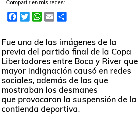
Compartir en mis redes:
F
T
W
E
C
a
wi
h
m
o
ce
tt
at
ail
m
Fue una de las imágenes de la
b
er
s
p
previa del partido final de la Copa
o
A
ar
Libertadores entre Boca y River que
o
p
tir
mayor indignación causó en redes
k
p
sociales, además de las que
mostraban los desmanes
que provocaron la suspensión de la
contienda deportiva.