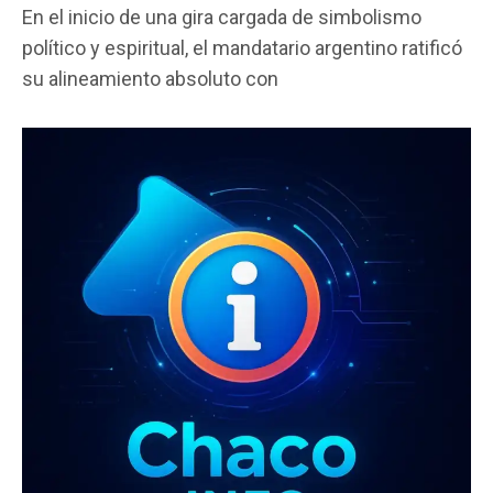
En el inicio de una gira cargada de simbolismo
ce
tt
at
ail
m
político y espiritual, el mandatario argentino ratificó
b
er
s
p
su alineamiento absoluto con
o
A
ar
o
p
tir
k
p