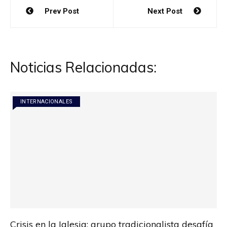
Navegación
Prev Post
Next Post
de
entradas
Noticias Relacionadas:
INTERNACIONALES
Crisis en la Iglesia: grupo tradicionalista desafía