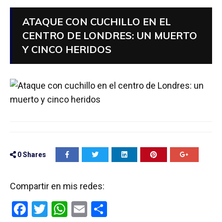
ATAQUE CON CUCHILLO EN EL
CENTRO DE LONDRES: UN MUERTO
Y CINCO HERIDOS
0
Shares
Compartir en mis redes:
F
T
W
E
C