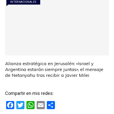
INTERNACIONALES
k
p
Alianza estratégica en Jerusalén: «Israel y
Argentina estarán siempre juntas», el mensaje
de Netanyahu tras recibir a Javier Milei
Compartir en mis redes:
F
T
W
E
C
a
wi
h
m
o