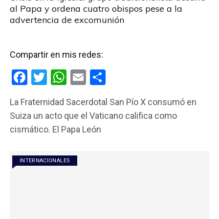
al Papa y ordena cuatro obispos pese a la
advertencia de excomunión
Compartir en mis redes:
F
T
W
E
C
a
wi
h
m
o
La Fraternidad Sacerdotal San Pío X consumó en
ce
tt
at
ail
m
Suiza un acto que el Vaticano califica como
b
er
s
p
cismático. El Papa León
o
A
ar
o
p
tir
INTERNACIONALES
k
p