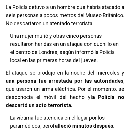
a
wi
h
m
o
La Policía detuvo a un hombre que habría atacado a
ce
tt
at
ail
m
seis personas a pocos metros del Museo Británico.
b
er
s
p
No descartaron un atentado terrorista.
o
A
ar
Una mujer murió y otras cinco personas
o
p
tir
resultaron heridas en un ataque con cuchillo en
k
p
el centro de Londres, según informó la Policía
local en las primeras horas del jueves.
El ataque se produjo en la noche del miércoles y
una persona fue arrestada por las autoridades
,
que usaron un arma eléctrica. Por el momento, se
desconocía el móvil del hecho y
la Policía no
descartó un acto terrorista.
La víctima fue atendida en el lugar por los
paramédicos, pero
falleció minutos después
.