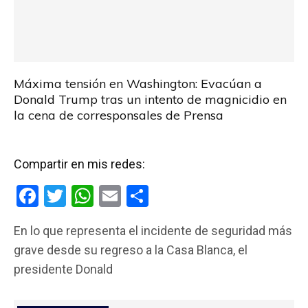
Máxima tensión en Washington: Evacúan a
Donald Trump tras un intento de magnicidio en
la cena de corresponsales de Prensa
Compartir en mis redes:
F
T
W
E
C
a
wi
h
m
o
En lo que representa el incidente de seguridad más
ce
tt
at
ail
m
grave desde su regreso a la Casa Blanca, el
b
er
s
p
presidente Donald
o
A
ar
o
p
tir