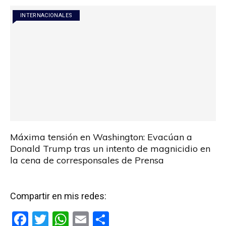
o
p
tir
INTERNACIONALES
k
p
Máxima tensión en Washington: Evacúan a
Donald Trump tras un intento de magnicidio en
la cena de corresponsales de Prensa
Compartir en mis redes:
F
T
W
E
C