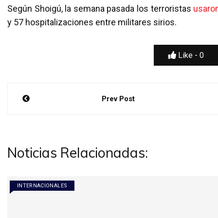
Según Shoigú, la semana pasada los terroristas
usaro
y 57 hospitalizaciones entre militares sirios.
Like -
0
Navegación
Prev Post
de
entradas
Noticias Relacionadas:
INTERNACIONALES