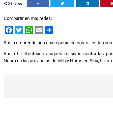
0
Shares
Compartir en mis redes:
F
T
W
E
C
a
wi
h
m
o
Rusia emprende una gran operación contra los terrorist
ce
tt
at
ail
m
b
er
s
p
Rusia ha efectuado ataques masivos contra las posi
o
A
ar
Nusra en las provincias de Idlib y Homs en Siria, ha in
o
p
tir
k
p