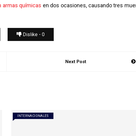
n armas químicas
en dos ocasiones, causando tres mue
Dislike -
0
Next Post
INTERNACIONALES