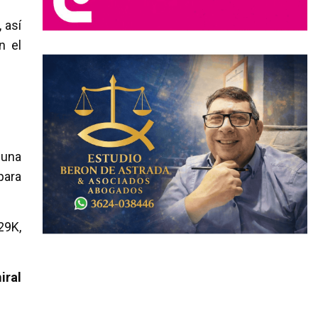
 así
n el
 una
para
29K,
ral