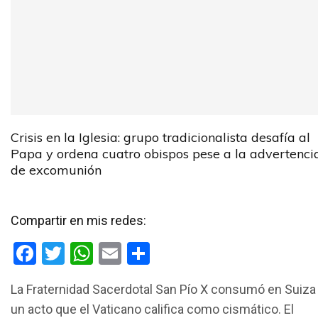
Crisis en la Iglesia: grupo tradicionalista desafía al
Papa y ordena cuatro obispos pese a la advertenci
de excomunión
Compartir en mis redes:
F
T
W
E
C
a
wi
h
m
o
La Fraternidad Sacerdotal San Pío X consumó en Suiza
ce
tt
at
ail
m
un acto que el Vaticano califica como cismático. El