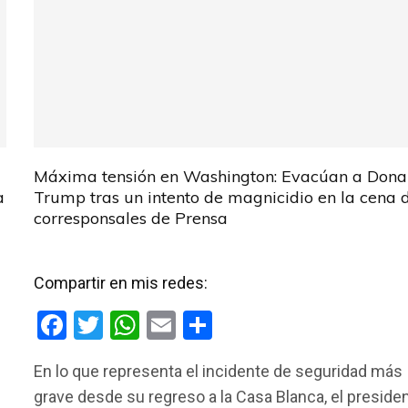
Máxima tensión en Washington: Evacúan a Dona
a
Trump tras un intento de magnicidio en la cena 
corresponsales de Prensa
Compartir en mis redes:
F
T
W
E
C
a
wi
h
m
o
En lo que representa el incidente de seguridad más
ce
tt
at
ail
m
grave desde su regreso a la Casa Blanca, el preside