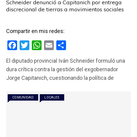
Schneider denunció a Capitanich por entrega
discrecional de tierras a movimientos sociales
Compartir en mis redes:
F
T
W
E
C
a
wi
h
m
o
El diputado provincial Iván Schneider formuló una
ce
tt
at
ail
m
dura crítica contra la gestión del exgobernador
b
er
s
p
Jorge Capitanich, cuestionando la política de
o
A
ar
o
p
tir
COMUNIDAD
LOCALES
k
p