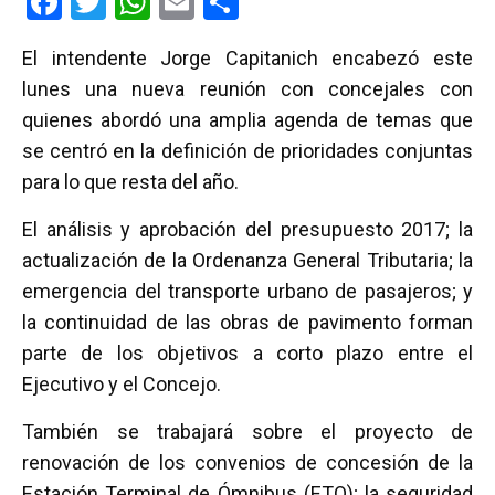
F
T
W
E
C
a
wi
h
m
o
El intendente Jorge Capitanich encabezó este
ce
tt
at
ail
m
lunes una nueva reunión con concejales con
b
er
s
p
quienes abordó una amplia agenda de temas que
o
A
ar
se centró en la definición de prioridades conjuntas
o
p
tir
para lo que resta del año.
k
p
El análisis y aprobación del presupuesto 2017; la
actualización de la Ordenanza General Tributaria; la
emergencia del transporte urbano de pasajeros; y
la continuidad de las obras de pavimento forman
parte de los objetivos a corto plazo entre el
Ejecutivo y el Concejo.
También se trabajará sobre el proyecto de
renovación de los convenios de concesión de la
Estación Terminal de Ómnibus (ETO); la seguridad