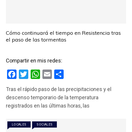
Cómo continuará el tiempo en Resistencia tras
el paso de las tormentas
Compartir en mis redes:
F
T
W
E
C
a
wi
h
m
o
Tras el rápido paso de las precipitaciones y el
ce
tt
at
ail
m
descenso temporario de la temperatura
b
er
s
p
registrados en las últimas horas, las
o
A
ar
o
p
tir
LOCALES
SOCIALES
k
p