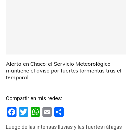
Alerta en Chaco: el Servicio Meteorológico
mantiene el aviso por fuertes tormentas tras el
temporal
Compartir en mis redes:
F
T
W
E
C
a
wi
h
m
o
Luego de las intensas lluvias y las fuertes ráfagas
ce
tt
at
ail
m