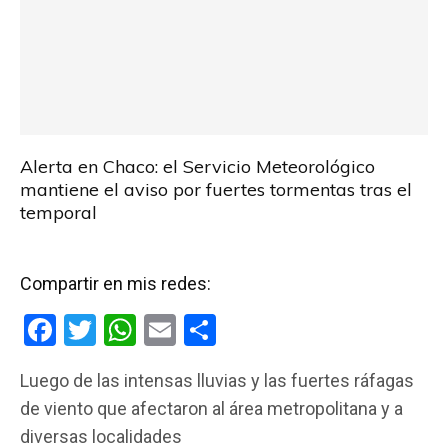
Alerta en Chaco: el Servicio Meteorológico
mantiene el aviso por fuertes tormentas tras el
temporal
Compartir en mis redes:
F
T
W
E
C
a
wi
h
m
o
Luego de las intensas lluvias y las fuertes ráfagas
ce
tt
at
ail
m
de viento que afectaron al área metropolitana y a
b
er
s
p
diversas localidades