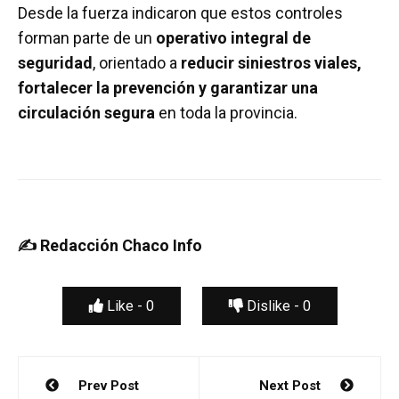
Desde la fuerza indicaron que estos controles
forman parte de un
operativo integral de
seguridad
, orientado a
reducir siniestros viales,
fortalecer la prevención y garantizar una
circulación segura
en toda la provincia.
✍️ Redacción Chaco Info
Like -
0
Dislike -
0
Navegación
Prev Post
Next Post