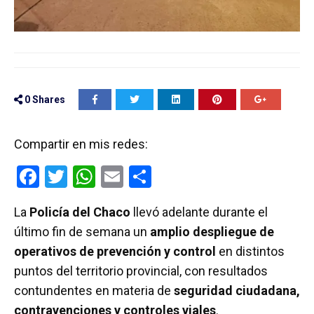
0
Shares
Compartir en mis redes:
F
T
W
E
C
a
wi
h
m
o
La
Policía del Chaco
llevó adelante durante el
ce
tt
at
ail
m
último fin de semana un
amplio despliegue de
b
er
s
p
operativos de prevención y control
en distintos
o
A
ar
puntos del territorio provincial, con resultados
o
p
tir
contundentes en materia de
seguridad ciudadana,
k
p
contravenciones y controles viales
.