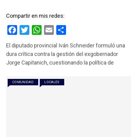
Compartir en mis redes:
F
T
W
E
C
a
wi
h
m
o
El diputado provincial Iván Schneider formuló una
ce
tt
at
ail
m
dura crítica contra la gestión del exgobernador
b
er
s
p
Jorge Capitanich, cuestionando la política de
o
A
ar
o
p
tir
COMUNIDAD
LOCALES
k
p