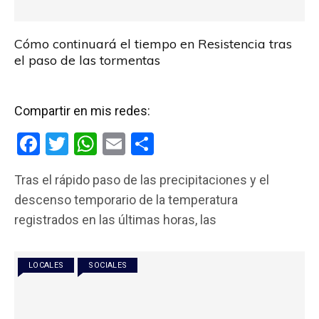
Cómo continuará el tiempo en Resistencia tras
el paso de las tormentas
Compartir en mis redes:
F
T
W
E
C
a
wi
h
m
o
Tras el rápido paso de las precipitaciones y el
ce
tt
at
ail
m
descenso temporario de la temperatura
b
er
s
p
registrados en las últimas horas, las
o
A
ar
o
p
tir
LOCALES
SOCIALES
k
p