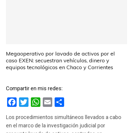
Megaoperativo por lavado de activos por el
caso EXEN: secuestran vehículos, dinero y
equipos tecnológicos en Chaco y Corrientes
Compartir en mis redes:
F
T
W
E
C
a
wi
h
m
o
Los procedimientos simultáneos llevados a cabo
ce
tt
at
ail
m
en el marco de la investigación judicial por
b
er
s
p