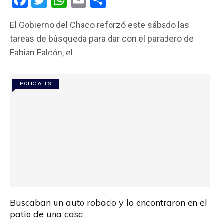
F
T
W
E
C
a
wi
h
m
o
El Gobierno del Chaco reforzó este sábado las
ce
tt
at
ail
m
tareas de búsqueda para dar con el paradero de
b
er
s
p
Fabián Falcón, el
o
A
ar
o
p
tir
POLICIALES
k
p
Buscaban un auto robado y lo encontraron en el
patio de una casa