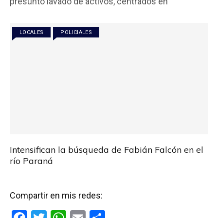
presunto lavado de activos, centrados en
o
A
ar
o
p
tir
LOCALES
POLICIALES
k
p
Intensifican la búsqueda de Fabián Falcón en el
río Paraná
Compartir en mis redes: