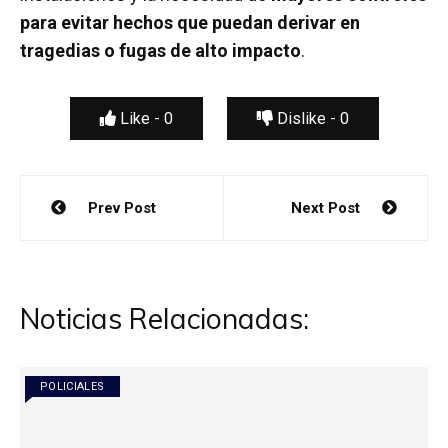
para evitar hechos que puedan derivar en
tragedias o fugas de alto impacto
.
Like -
0
Dislike -
0
Navegación
Prev Post
Next Post
de
entradas
Noticias Relacionadas:
POLICIALES