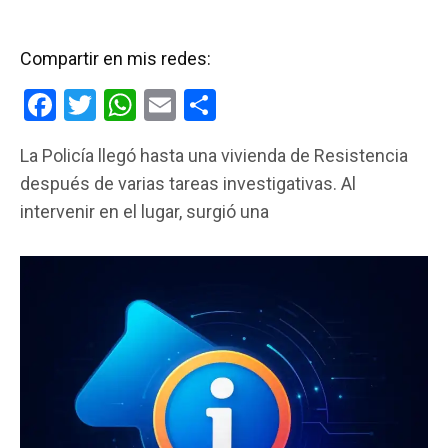
Compartir en mis redes:
F
T
W
E
C
a
wi
h
m
o
La Policía llegó hasta una vivienda de Resistencia
ce
tt
at
ail
m
después de varias tareas investigativas. Al
b
er
s
p
intervenir en el lugar, surgió una
o
A
ar
o
p
tir
k
p