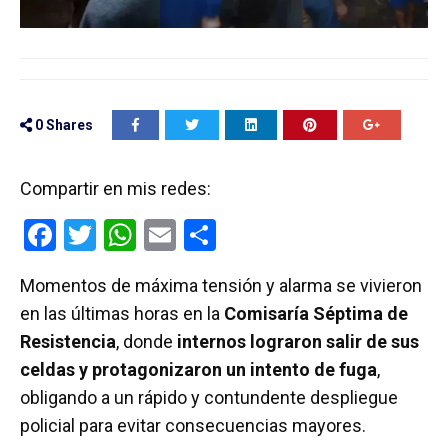
0
Shares
Compartir en mis redes:
F
T
W
E
C
a
wi
h
m
o
Momentos de máxima tensión y alarma se vivieron
ce
tt
at
ail
m
en las últimas horas en la
Comisaría Séptima de
b
er
s
p
Resistencia
, donde
internos lograron salir de sus
o
A
ar
celdas y protagonizaron un intento de fuga
,
o
p
tir
obligando a un rápido y contundente despliegue
k
p
policial para evitar consecuencias mayores.