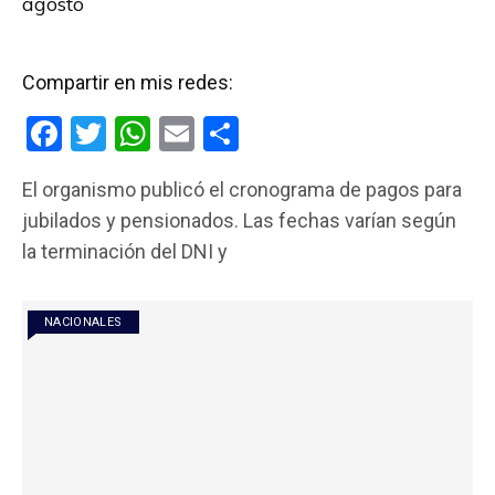
agosto
Compartir en mis redes:
F
T
W
E
C
a
wi
h
m
o
El organismo publicó el cronograma de pagos para
ce
tt
at
ail
m
jubilados y pensionados. Las fechas varían según
b
er
s
p
la terminación del DNI y
o
A
ar
o
p
tir
NACIONALES
k
p