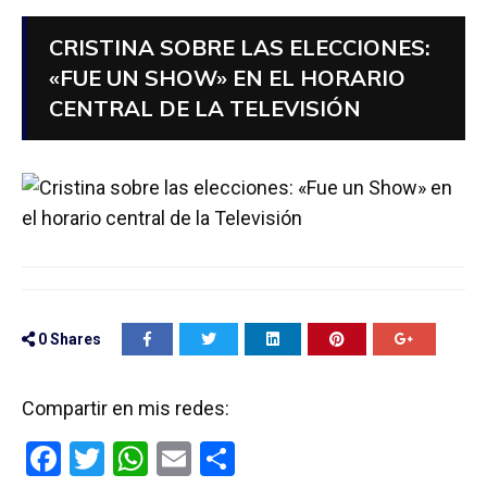
CRISTINA SOBRE LAS ELECCIONES:
«FUE UN SHOW» EN EL HORARIO
CENTRAL DE LA TELEVISIÓN
0
Shares
Compartir en mis redes:
F
T
W
E
C