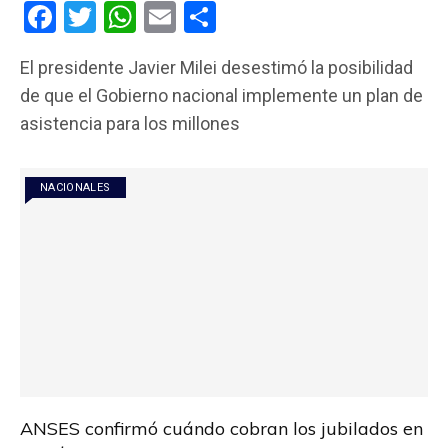
F
T
W
E
C
a
wi
h
m
o
El presidente Javier Milei desestimó la posibilidad
ce
tt
at
ail
m
de que el Gobierno nacional implemente un plan de
b
er
s
p
asistencia para los millones
o
A
ar
o
p
tir
NACIONALES
k
p
ANSES confirmó cuándo cobran los jubilados en