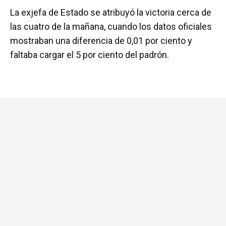
a
wi
h
m
o
La exjefa de Estado se atribuyó la victoria cerca de
ce
tt
at
ail
m
las cuatro de la mañana, cuando los datos oficiales
b
er
s
p
mostraban una diferencia de 0,01 por ciento y
o
A
ar
faltaba cargar el 5 por ciento del padrón.
o
p
tir
k
p