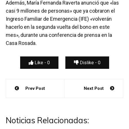
Además, María Fernanda Raverta anunció que «las
casi 9 millones de personas» que ya cobraron el
Ingreso Familiar de Emergencia (IFE) «volverán
hacerlo en la segunda vuelta del bono en este
mes», durante una conferencia de prensa en la
Casa Rosada.
Like -
0
Dislike -
0
Navegación
Prev Post
Next Post
de
entradas
Noticias Relacionadas: