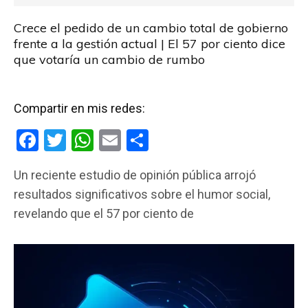
Crece el pedido de un cambio total de gobierno
frente a la gestión actual | El 57 por ciento dice
que votaría un cambio de rumbo
Compartir en mis redes:
F
T
W
E
C
a
wi
h
m
o
Un reciente estudio de opinión pública arrojó
ce
tt
at
ail
m
resultados significativos sobre el humor social,
b
er
s
p
revelando que el 57 por ciento de
o
A
ar
o
p
tir
k
p