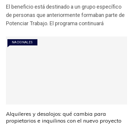
a
wi
h
m
o
El beneficio está destinado a un grupo específico
ce
tt
at
ail
m
de personas que anteriormente formaban parte de
b
er
s
p
Potenciar Trabajo. El programa continuará
o
A
ar
o
p
tir
NACIONALES
k
p
Alquileres y desalojos: qué cambia para
propietarios e inquilinos con el nuevo proyecto