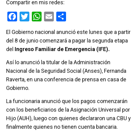
Compartir en mis redes:
F
T
W
E
C
a
wi
h
m
o
El Gobierno nacional anunció este lunes que a partir
ce
tt
at
ail
m
del 8 de junio comenzará a pagar la segunda etapa
b
er
s
p
del
Ingreso Familiar de Emergencia (IFE).
o
A
ar
Así lo anunció la titular de la Administración
o
p
tir
Nacional de la Seguridad Social (Anses), Fernanda
k
p
Raverta, en una conferencia de prensa en casa de
Gobierno.
La funcionaria anunció que los pagos comenzarán
con los beneficiarios de la Asignación Universal por
Hijo (AUH), luego con quienes declararon una CBU y
finalmente quienes no tienen cuenta bancaria.