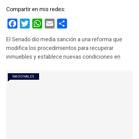
Compartir en mis redes:
F
T
W
E
C
a
wi
h
m
o
El Senado dio media sanción a una reforma que
ce
tt
at
ail
m
modifica los procedimientos para recuperar
b
er
s
p
inmuebles y establece nuevas condiciones en
o
A
ar
o
p
tir
NACIONALES
k
p