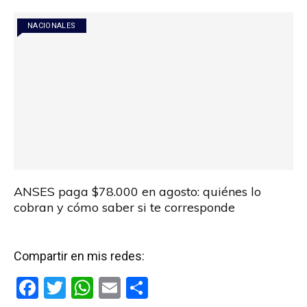
NACIONALES
ANSES paga $78.000 en agosto: quiénes lo
cobran y cómo saber si te corresponde
Compartir en mis redes:
F
T
W
E
C