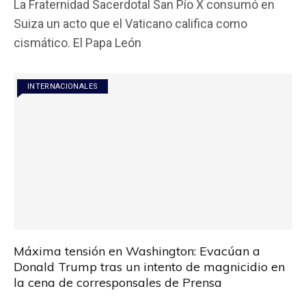
La Fraternidad Sacerdotal San Pío X consumó en
ce
tt
at
ail
m
Suiza un acto que el Vaticano califica como
b
er
s
p
cismático. El Papa León
o
A
ar
o
p
tir
INTERNACIONALES
k
p
Máxima tensión en Washington: Evacúan a
Donald Trump tras un intento de magnicidio en
la cena de corresponsales de Prensa