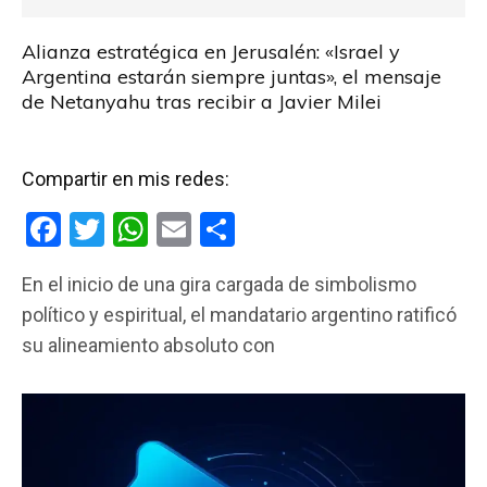
Alianza estratégica en Jerusalén: «Israel y
Argentina estarán siempre juntas», el mensaje
de Netanyahu tras recibir a Javier Milei
Compartir en mis redes:
F
T
W
E
C
a
wi
h
m
o
En el inicio de una gira cargada de simbolismo
ce
tt
at
ail
m
político y espiritual, el mandatario argentino ratificó
b
er
s
p
su alineamiento absoluto con
o
A
ar
o
p
tir
k
p