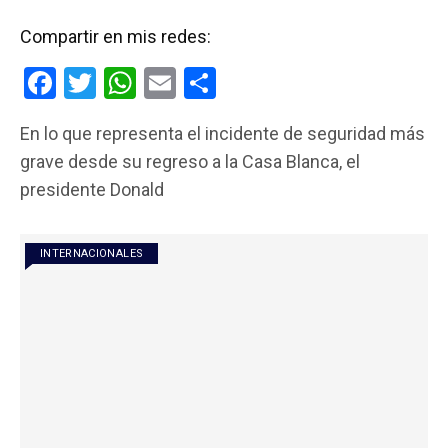
Compartir en mis redes:
F
T
W
E
C
a
wi
h
m
o
En lo que representa el incidente de seguridad más
ce
tt
at
ail
m
grave desde su regreso a la Casa Blanca, el
b
er
s
p
presidente Donald
o
A
ar
o
p
tir
INTERNACIONALES
k
p