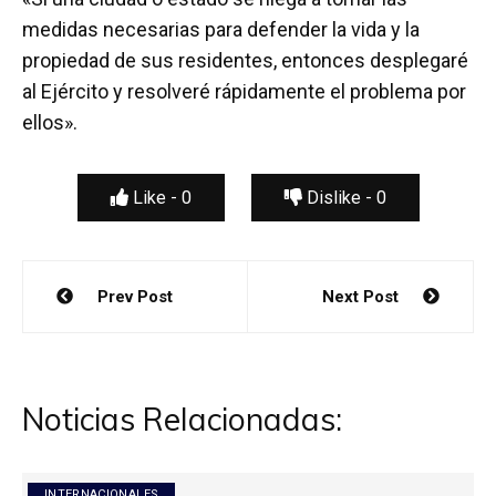
medidas necesarias para defender la vida y la
propiedad de sus residentes, entonces desplegaré
al Ejército y resolveré rápidamente el problema por
ellos».
Like -
0
Dislike -
0
Navegación
Prev Post
Next Post
de
entradas
Noticias Relacionadas:
INTERNACIONALES