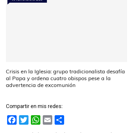
Crisis en la Iglesia: grupo tradicionalista desafía
al Papa y ordena cuatro obispos pese a la
advertencia de excomunión
Compartir en mis redes:
F
T
W
E
C
a
wi
h
m
o