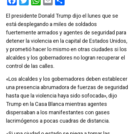
F
T
W
E
C
a
wi
h
m
o
El presidente Donald Trump dijo el lunes que se
ce
tt
at
ail
m
está desplegando a miles de soldados
b
er
s
p
fuertemente armados y agentes de seguridad para
o
A
ar
detener la violencia en la capital de Estados Unidos,
o
p
tir
y prometió hacer lo mismo en otras ciudades si los
k
p
alcaldes y los gobernadores no logran recuperar el
control de las calles.
«Los alcaldes y los gobernadores deben establecer
una presencia abrumadora de fuerzas de seguridad
hasta que la violencia haya sido sofocada», dijo
Trump en la Casa Blanca mientras agentes
dispersaban a los manifestantes con gases
lacrimógenos a pocas cuadras de distancia.
«Si una ciudad o estado se niega a tomar las