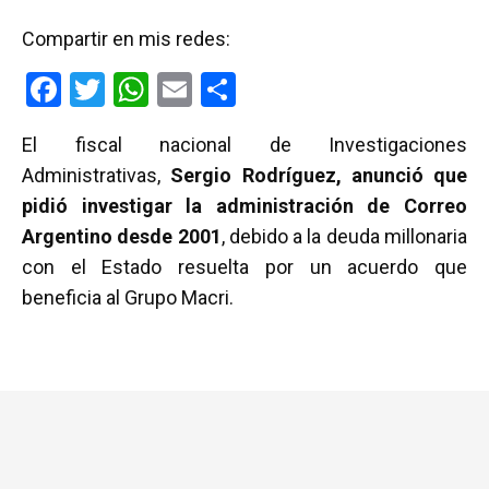
Compartir en mis redes:
F
T
W
E
C
a
wi
h
m
o
El fiscal nacional de Investigaciones
ce
tt
at
ail
m
Administrativas,
Sergio Rodríguez, anunció que
b
er
s
p
pidió investigar la administración de Correo
o
A
ar
Argentino desde 2001
, debido a la deuda millonaria
o
p
tir
con el Estado resuelta por un acuerdo que
k
p
beneficia al Grupo Macri.