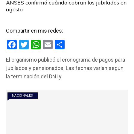
ANSES confirmó cuándo cobran los jubilados en
agosto
Compartir en mis redes:
F
T
W
E
C
a
wi
h
m
o
El organismo publicó el cronograma de pagos para
ce
tt
at
ail
m
jubilados y pensionados. Las fechas varían según
b
er
s
p
la terminación del DNI y
o
A
ar
o
p
tir
NACIONALES
k
p