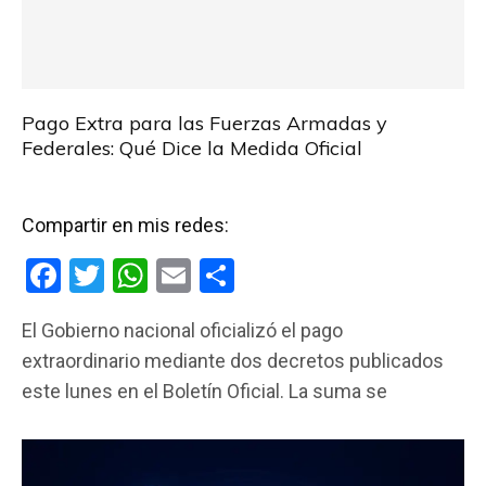
Pago Extra para las Fuerzas Armadas y
Federales: Qué Dice la Medida Oficial
Compartir en mis redes:
F
T
W
E
C
a
wi
h
m
o
El Gobierno nacional oficializó el pago
ce
tt
at
ail
m
extraordinario mediante dos decretos publicados
b
er
s
p
este lunes en el Boletín Oficial. La suma se
o
A
ar
o
p
tir
k
p