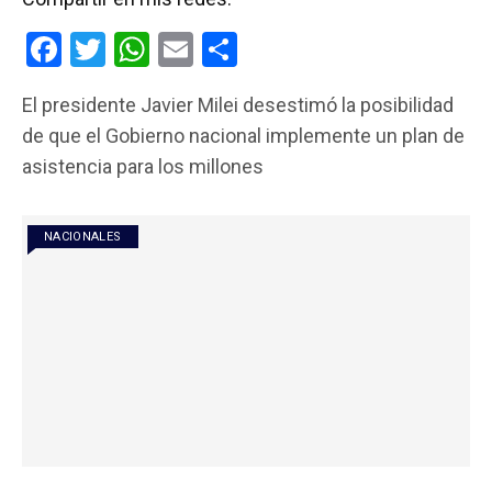
F
T
W
E
C
a
wi
h
m
o
El presidente Javier Milei desestimó la posibilidad
ce
tt
at
ail
m
de que el Gobierno nacional implemente un plan de
b
er
s
p
asistencia para los millones
o
A
ar
o
p
tir
NACIONALES
k
p