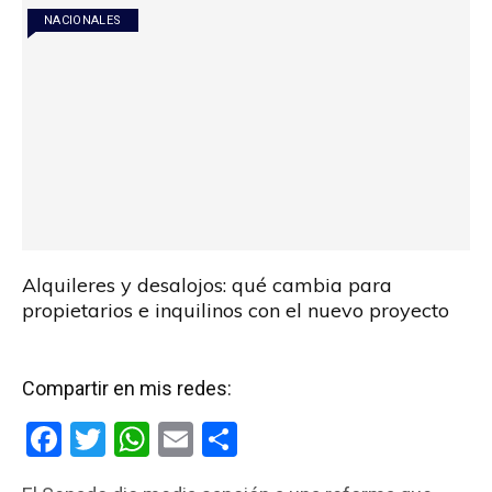
o
p
tir
NACIONALES
k
p
Alquileres y desalojos: qué cambia para
propietarios e inquilinos con el nuevo proyecto
Compartir en mis redes:
F
T
W
E
C
a
wi
h
m
o