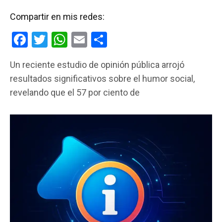
Compartir en mis redes:
F
T
W
E
C
a
wi
h
m
o
Un reciente estudio de opinión pública arrojó
ce
tt
at
ail
m
resultados significativos sobre el humor social,
b
er
s
p
revelando que el 57 por ciento de
o
A
ar
o
p
tir
k
p