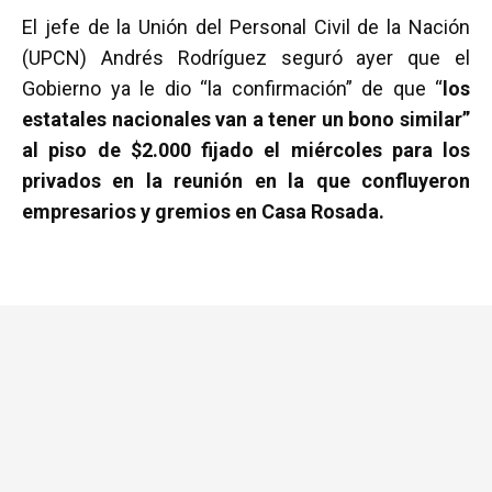
a
wi
h
m
o
El jefe de la Unión del Personal Civil de la Nación
ce
tt
at
ail
m
(UPCN) Andrés Rodríguez seguró ayer que el
b
er
s
p
Gobierno ya le dio “la confirmación” de que “
los
o
A
ar
estatales nacionales van a tener un bono similar”
o
p
tir
al piso de $2.000 fijado el miércoles para los
k
p
privados en la reunión en la que confluyeron
empresarios y gremios en Casa Rosada.