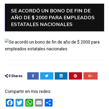
SE ACORDÓ UN BONO DE FIN DE
AÑO DE $ 2000 PARA EMPLEADOS
ESTATALES NACIONALES
0
Shares
Compartir en mis redes:
F
T
W
E
C