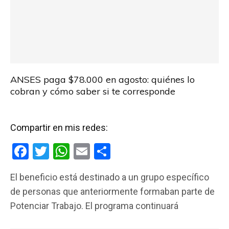
ANSES paga $78.000 en agosto: quiénes lo
cobran y cómo saber si te corresponde
Compartir en mis redes:
F
T
W
E
C
a
wi
h
m
o
El beneficio está destinado a un grupo específico
ce
tt
at
ail
m
de personas que anteriormente formaban parte de
b
er
s
p
Potenciar Trabajo. El programa continuará
o
A
ar