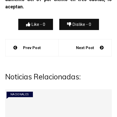
aceptan.
Like -
0
Dislike -
0
Navegación
Prev Post
Next Post
de
entradas
Noticias Relacionadas:
NACIONALES