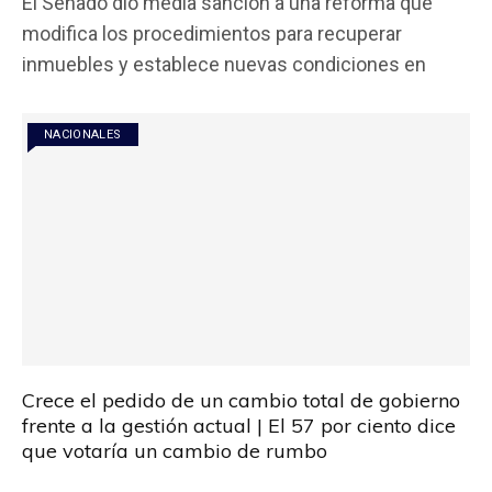
El Senado dio media sanción a una reforma que
ce
tt
at
ail
m
modifica los procedimientos para recuperar
b
er
s
p
inmuebles y establece nuevas condiciones en
o
A
ar
o
p
tir
NACIONALES
k
p
Crece el pedido de un cambio total de gobierno
frente a la gestión actual | El 57 por ciento dice
que votaría un cambio de rumbo