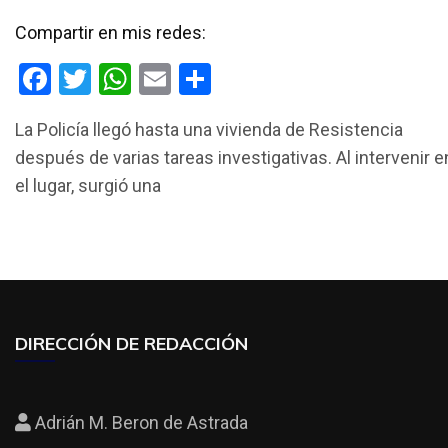
Compartir en mis redes:
F
T
W
E
C
a
wi
h
m
o
La Policía llegó hasta una vivienda de Resistencia
ce
tt
at
ail
m
después de varias tareas investigativas. Al intervenir e
b
er
s
p
el lugar, surgió una
o
A
ar
o
p
tir
k
p
DIRECCIÓN DE REDACCIÓN
Adrián M. Beron de Astrada