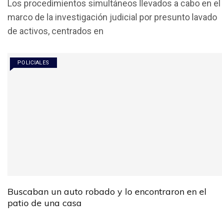
Los procedimientos simultáneos llevados a cabo en el
ce
tt
at
ail
m
marco de la investigación judicial por presunto lavado
b
er
s
p
de activos, centrados en
o
A
ar
o
p
tir
POLICIALES
k
p
Buscaban un auto robado y lo encontraron en el
patio de una casa