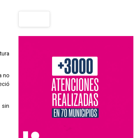
tura
a no
eció
 sin