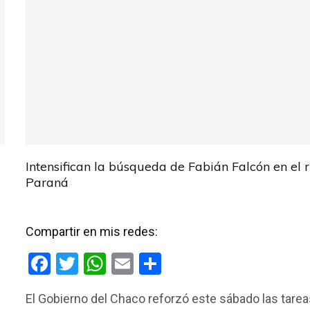
Intensifican la búsqueda de Fabián Falcón en el r
Paraná
Compartir en mis redes:
F
T
W
E
C
a
wi
h
m
o
El Gobierno del Chaco reforzó este sábado las tare
ce
tt
at
ail
m