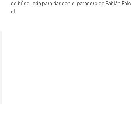
de búsqueda para dar con el paradero de Fabián Falc
b
er
s
p
el
o
A
ar
o
p
tir
k
p