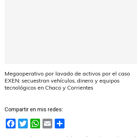
Megaoperativo por lavado de activos por el caso
EXEN: secuestran vehículos, dinero y equipos
tecnológicos en Chaco y Corrientes
Compartir en mis redes:
F
T
W
E
C
a
wi
h
m
o