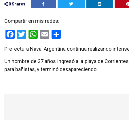
0
Shares
Compartir en mis redes:
F
T
W
E
C
a
wi
h
m
o
Prefectura Naval Argentina continua realizando intenseos
ce
tt
at
ail
m
b
er
s
p
Un hombre de 37 años ingresó a la playa de Corrientes
o
A
ar
para bañistas, y terminó desapareciendo.
o
p
tir
k
p