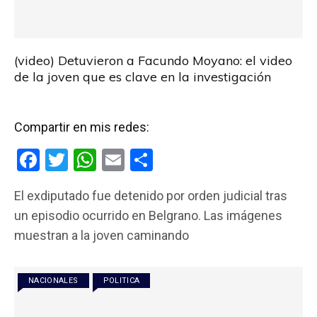
(video) Detuvieron a Facundo Moyano: el video
de la joven que es clave en la investigación
Compartir en mis redes:
F
T
W
E
C
a
wi
h
m
o
El exdiputado fue detenido por orden judicial tras
ce
tt
at
ail
m
un episodio ocurrido en Belgrano. Las imágenes
b
er
s
p
muestran a la joven caminando
o
A
ar
o
p
tir
NACIONALES
POLITICA
k
p