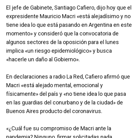
a
wi
h
m
o
El jefe de Gabinete, Santiago Cafiero, dijo hoy que el
ce
tt
at
ail
m
expresidente Mauricio Macri «está alejadísimo y no
b
er
s
p
tiene idea lo que está pasando en Argentina en este
o
A
ar
momento» y consideró que la convocatoria de
o
p
tir
algunos sectores de la oposición para el lunes
k
p
implica «un riesgo epidemiológico» y busca
«hacerle un daño al Gobierno».
En declaraciones a radio La Red, Cafiero afirmó que
Macri «está alejado mental, emocional y
físicamente» del país y «no tiene idea lo que pasa
en las guardias del conurbano y de la ciudad» de
Buenos Aires producto del coronavirus.
«¿Cuál fue su compromiso de Macri ante la
pandemia? Ninguno, firmar solicitadas nada