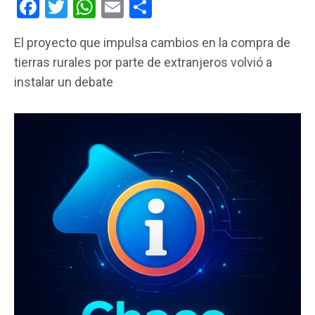
F
T
W
E
C
a
wi
h
m
o
El proyecto que impulsa cambios en la compra de
ce
tt
at
ail
m
tierras rurales por parte de extranjeros volvió a
b
er
s
p
instalar un debate
o
A
ar
o
p
tir
k
p