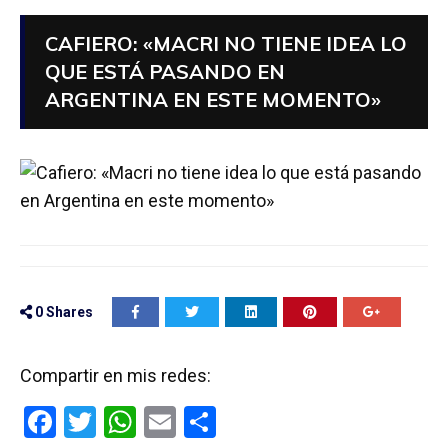
CAFIERO: «MACRI NO TIENE IDEA LO
QUE ESTÁ PASANDO EN
ARGENTINA EN ESTE MOMENTO»
0
Shares
Compartir en mis redes:
F
T
W
E
C