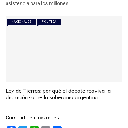
b
er
s
p
asistencia para los millones
o
A
ar
o
p
tir
NACIONALES
POLITICA
k
p
Ley de Tierras: por qué el debate reaviva la
discusión sobre la soberanía argentina
Compartir en mis redes: