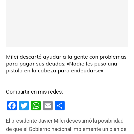
Milei descartó ayudar a la gente con problemas
para pagar sus deudas: «Nadie les puso una
pistola en la cabeza para endeudarse»
Compartir en mis redes:
F
T
W
E
C
a
wi
h
m
o
El presidente Javier Milei desestimó la posibilidad
ce
tt
at
ail
m
de que el Gobierno nacional implemente un plan de