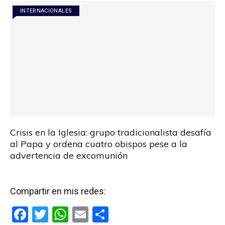
INTERNACIONALES
Crisis en la Iglesia: grupo tradicionalista desafía
al Papa y ordena cuatro obispos pese a la
advertencia de excomunión
Compartir en mis redes:
F
T
W
E
C