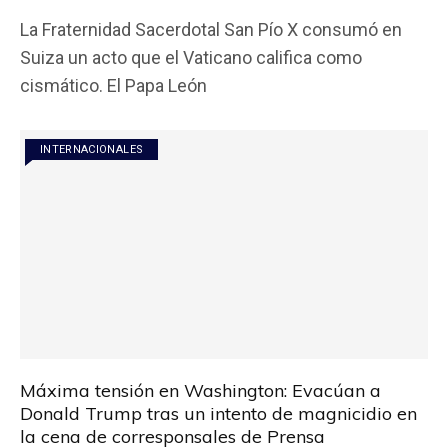
a
wi
h
m
o
La Fraternidad Sacerdotal San Pío X consumó en
ce
tt
at
ail
m
Suiza un acto que el Vaticano califica como
b
er
s
p
cismático. El Papa León
o
A
ar
o
p
tir
INTERNACIONALES
k
p
Máxima tensión en Washington: Evacúan a
Donald Trump tras un intento de magnicidio en
la cena de corresponsales de Prensa