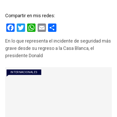
Compartir en mis redes:
F
T
W
E
C
a
wi
h
m
o
En lo que representa el incidente de seguridad más
ce
tt
at
ail
m
grave desde su regreso a la Casa Blanca, el
b
er
s
p
presidente Donald
o
A
ar
o
p
tir
INTERNACIONALES
k
p