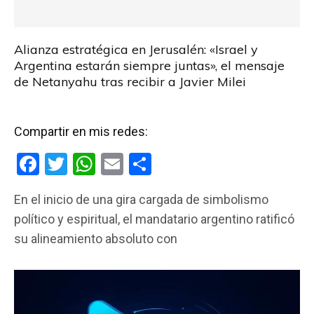
Alianza estratégica en Jerusalén: «Israel y
Argentina estarán siempre juntas», el mensaje
de Netanyahu tras recibir a Javier Milei
Compartir en mis redes:
F
T
W
E
C
a
wi
h
m
o
En el inicio de una gira cargada de simbolismo
ce
tt
at
ail
m
político y espiritual, el mandatario argentino ratificó
b
er
s
p
su alineamiento absoluto con
o
A
ar
o
p
tir
k
p