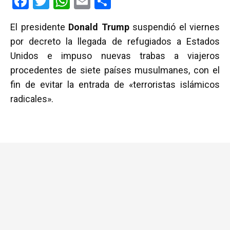
F
T
W
E
C
a
wi
h
m
o
El presidente
Donald Trump
suspendió el viernes
ce
tt
at
ail
m
por decreto la llegada de refugiados a Estados
b
er
s
p
Unidos e impuso nuevas trabas a viajeros
o
A
ar
procedentes de siete países musulmanes, con el
o
p
tir
fin de evitar la entrada de «terroristas islámicos
k
p
radicales».