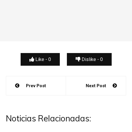
Like -
0
Dislike -
0
Navegación
Prev Post
Next Post
de
entradas
Noticias Relacionadas: