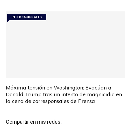
o
A
ar
o
p
tir
INTERNACIONALES
k
p
Máxima tensión en Washington: Evacúan a
Donald Trump tras un intento de magnicidio en
la cena de corresponsales de Prensa
Compartir en mis redes: