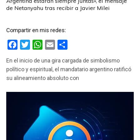
Argentina estarán siempre juntas», el mensaje
de Netanyahu tras recibir a Javier Milei
Compartir en mis redes:
F
T
W
E
C
a
wi
h
m
o
En el inicio de una gira cargada de simbolismo
ce
tt
at
ail
m
político y espiritual, el mandatario argentino ratificó
b
er
s
p
su alineamiento absoluto con
o
A
ar
o
p
tir
k
p