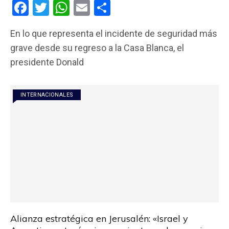
F
T
W
E
C
a
wi
h
m
o
En lo que representa el incidente de seguridad más
ce
tt
at
ail
m
grave desde su regreso a la Casa Blanca, el
b
er
s
p
presidente Donald
o
A
ar
o
p
tir
INTERNACIONALES
k
p
Alianza estratégica en Jerusalén: «Israel y