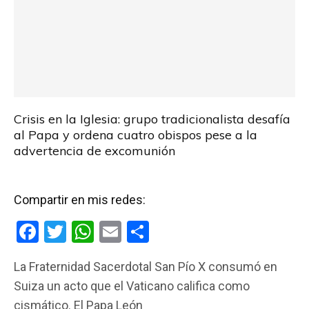
Crisis en la Iglesia: grupo tradicionalista desafía
al Papa y ordena cuatro obispos pese a la
advertencia de excomunión
Compartir en mis redes:
F
T
W
E
C
a
wi
h
m
o
La Fraternidad Sacerdotal San Pío X consumó en
ce
tt
at
ail
m
Suiza un acto que el Vaticano califica como
b
er
s
p
cismático. El Papa León