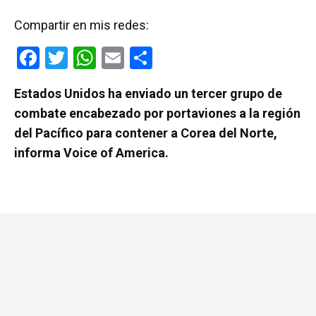
Compartir en mis redes:
F
T
W
E
C
a
wi
h
m
o
Estados Unidos ha enviado un tercer grupo de
ce
tt
at
ail
m
combate encabezado por portaviones a la región
b
er
s
p
del Pacífico para contener a Corea del Norte,
o
A
ar
informa Voice of America.
o
p
tir
k
p