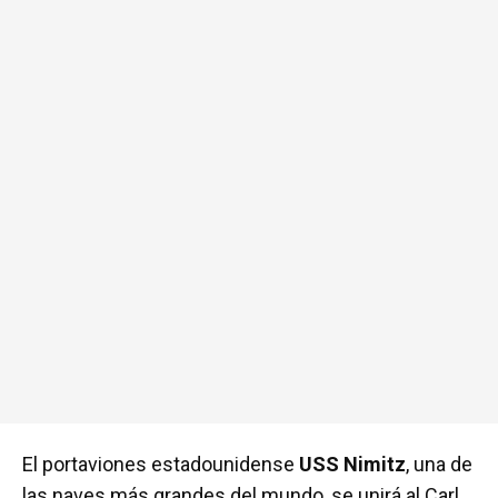
El portaviones estadounidense
USS Nimitz
, una de
las naves más grandes del mundo, se unirá al Carl