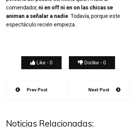
comendador,
ni en off ni en on las chicas se
animan a señalar a nadie
. Todavía, porque este
espectáculo recién empieza.
Like -
0
Dislike -
0
Navegación
Prev Post
Next Post
de
entradas
Noticias Relacionadas: