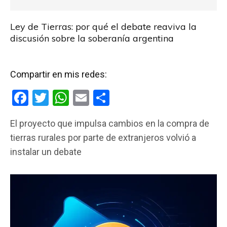
Ley de Tierras: por qué el debate reaviva la
discusión sobre la soberanía argentina
Compartir en mis redes:
F
T
W
E
C
a
wi
h
m
o
El proyecto que impulsa cambios en la compra de
ce
tt
at
ail
m
tierras rurales por parte de extranjeros volvió a
b
er
s
p
instalar un debate
o
A
ar
o
p
tir
k
p