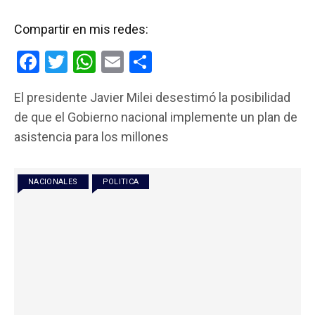
Compartir en mis redes:
F
T
W
E
C
a
wi
h
m
o
El presidente Javier Milei desestimó la posibilidad
ce
tt
at
ail
m
de que el Gobierno nacional implemente un plan de
b
er
s
p
asistencia para los millones
o
A
ar
o
p
tir
NACIONALES
POLITICA
k
p