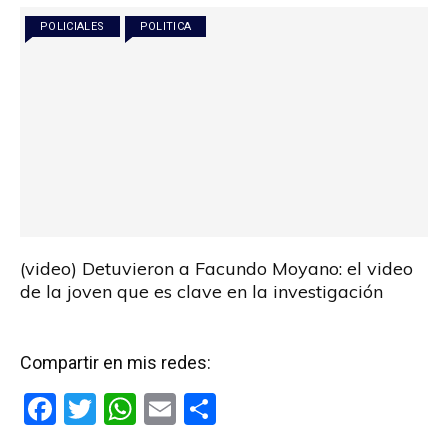
POLICIALES
POLITICA
(video) Detuvieron a Facundo Moyano: el video
de la joven que es clave en la investigación
Compartir en mis redes:
F
T
W
E
C
a
wi
h
m
o