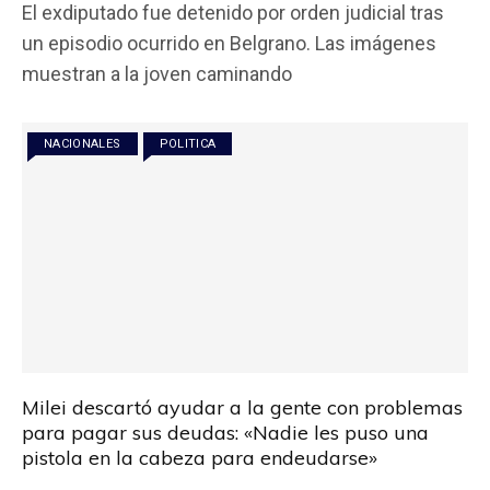
El exdiputado fue detenido por orden judicial tras
ce
tt
at
ail
m
un episodio ocurrido en Belgrano. Las imágenes
b
er
s
p
muestran a la joven caminando
o
A
ar
o
p
tir
NACIONALES
POLITICA
k
p
Milei descartó ayudar a la gente con problemas
para pagar sus deudas: «Nadie les puso una
pistola en la cabeza para endeudarse»