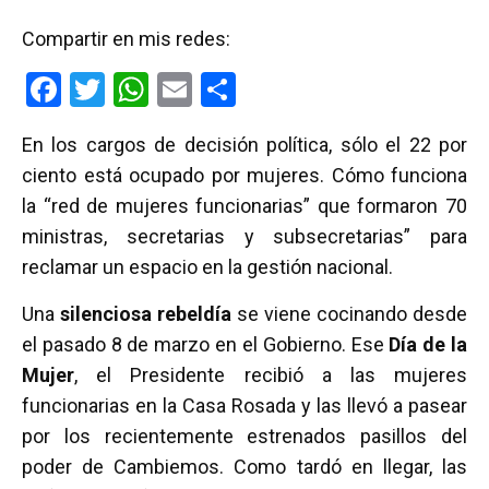
Compartir en mis redes:
F
T
W
E
C
a
wi
h
m
o
En los cargos de decisión política, sólo el 22 por
ce
tt
at
ail
m
ciento está ocupado por mujeres. Cómo funciona
b
er
s
p
la “red de mujeres funcionarias” que formaron 70
o
A
ar
ministras, secretarias y subsecretarias” para
o
p
tir
reclamar un espacio en la gestión nacional.
k
p
Una
silenciosa rebeldía
se viene cocinando desde
el pasado 8 de marzo en el Gobierno. Ese
Día de la
Mujer
, el Presidente recibió a las mujeres
funcionarias en la Casa Rosada y las llevó a pasear
por los recientemente estrenados pasillos del
poder de Cambiemos. Como tardó en llegar, las